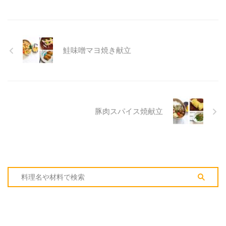
鮭味噌マヨ焼き献立
豚肉スパイス焼献立