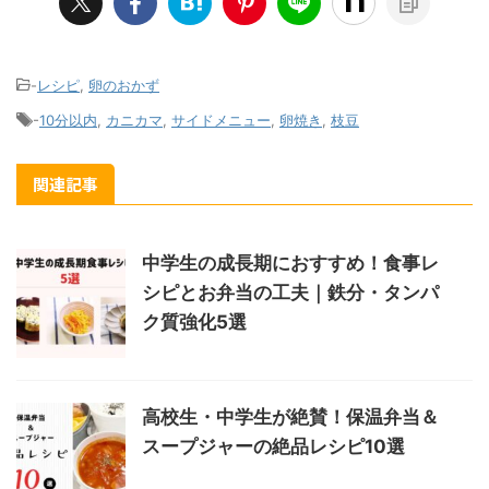
-
レシピ
,
卵のおかず
-
10分以内
,
カニカマ
,
サイドメニュー
,
卵焼き
,
枝豆
関連記事
中学生の成長期におすすめ！食事レ
シピとお弁当の工夫｜鉄分・タンパ
ク質強化5選
高校生・中学生が絶賛！保温弁当＆
スープジャーの絶品レシピ10選