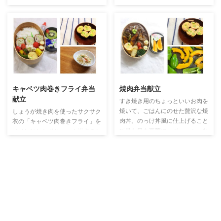
ンにぴったり。副菜にはにんじん
き用の豚肉を使って、食べごたえ
ツナ煮やカニカマと枝豆の卵焼
のあるメインに。ケチャップベー
き、ピーマンと豚肉のオイスター
スの甘酸っぱい味がごはんにぴっ
炒めなど、野菜をたっぷり使った
たりで、お弁当にもよく合いま
彩り豊かな組み合わせ。前日のか
す。副菜にはかぼちゃ煮物やカニ
き揚げも活かして、ウインナーや
カマと枝豆の卵焼き、ほうれん草
しば漬けで味の変化をつけた満足
のおひたしなど、野菜をたっぷり
感たっぷりの一日です。 ミルフ
使った組み合わせ。チーズちくわ
ィーユカツ にんじんツナ煮 枝豆
やウインナーで食べやすさもプラ
キャベツ肉巻きフライ弁当
焼肉弁当献立
卵焼き 献立一覧 （メイン）ミル
スしています。 ポークチャップ
献立
フィーユカツ （副菜①）にんじ
かぼちゃ煮物 枝豆卵焼き 献立一
すき焼き用のちょっといいお肉を
んツナ煮 （副菜②）カニカマと
覧 （メイン）しょうが焼き肉で
焼いて、ごはんにのせた贅沢な焼
しょうが焼き肉を使ったサクサク
枝豆の卵焼き （副菜③）ピーマ
ポークチャップ （副菜①）かぼ
肉丼。のっけ丼風に仕上げること
衣の「キャベツ肉巻きフライ」を
ンと豚肉のオイスターソース炒 ...
ちゃ煮物 （副菜②）カニカマと
で見た目も豪華に。ジューシーな
メインにしたボリューム満点のお
枝豆の卵焼き （副菜③）ほう ...
お肉とご飯の相性は抜群！卵焼き
弁当です。 副菜には、カニカマ
やピーマンとかぼちゃのソテー、
と枝豆の卵焼きやもやしとカニカ
ポテトフライなどを合わせて、食
マのマヨサラダ、パプリカのおひ
べ応えも彩りも大満足のお弁当に
たしなど、彩り豊かで栄養バラン
なりました。 焼肉丼 枝豆卵焼き
スのとれたおかずを詰めました。
野菜のソテー 献立一覧 （メイ
ウインナーやとうもろこし、フル
ン）焼肉丼 （サイド①）卵焼き
ーツやデザートも入り、見た目も
（カニカマ・枝豆） （サイド
華やかで食べるのが楽しみになる
②）ピーマンとかぼちゃのソテ
献立です。 キャベツ肉巻きフラ