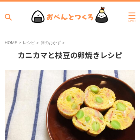
HOME
>
レシピ
>
卵のおかず
>
カニカマと枝豆の卵焼きレシピ