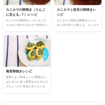
10粒程度 【A】砂糖 … 小さじ1/2
立 使っている調理グッズ その他
【A】醤油 … 小さじ1/2 油 … 少々
豚肉献立 おすすめレシピ
カニカマの卵焼き（りんご
カニカマと枝豆の卵焼きレ
つくり方 かまぼこと枝豆の卵焼
に見える..？）レシピ
シピ
きが入った献立 おすすめレシピ
カニカマの卵焼きレシピ カニカ
カニカマと枝豆の卵焼きレシピ
マの白い部分を合わせて卵焼きに
赤と緑の彩りが映える、カニカマ
入れてクルクル巻けばりんごに見
と枝豆の卵焼き。ふんわり卵に、
える...？！ 絵心一切ないので上手
カニカマと枝豆の食感が加わっ
ではないですが、簡単にできるの
て、見た目も味も楽しい一品で
でぜひお試しください。 材料
す。冷めても美味しく、切り口が
卵…1個 カニカマ...3本 【A】麺つ
きれいなのでお弁当の彩りにもぴ
ゆ…小さじ1 【A】砂糖...小さじ
ったり。朝の調理も手間なくでき
1/2 黒ゴマ...少々 サラダ油...少々
るので、忙しい日にも重宝する副
つくり方 カニカマ卵焼きが入っ
菜です。 材料 卵…1個 カニカ
た献立 使っている調理グッズ お
マ...1切れ 枝豆...15粒 【A】砂糖...
海苔卵焼きレシピ
すすめレシピ
少々 【A】塩...少々 【A】しょう
ゆ...少々 サラダ油...適量 つくり方
海苔たまご焼きレシピ 卵焼きに
カニカマと枝豆の卵焼きを入れた
おにぎりに使う海苔を入れるだけ
献立 使っている調理グッズ その
でちょっぴり見栄え良くなりま
他たまご焼き
す！ 材料 卵...1個 焼きのり（8
切）...5～6枚 【A】麺つゆ...小さ
じ1 【A】顆粒だし...少々 【A】砂