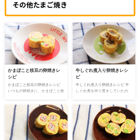
その他たまご焼き
かまぼこと枝豆の卵焼きレ
牛しぐれ煮入り卵焼きレシ
シピ
ピ
かまぼこと枝豆の卵焼きレシピ
牛しぐれ煮入り卵焼きレシピ 牛
いつもの卵焼きに、かまぼこと枝
しぐれ煮を作り置きしていたの
豆を加えて彩りよく仕上げまし
で、たまご焼きに巻き巻きしまし
た。味付けは砂糖と醤油だけのシ
た。 これだけでボリュームたっ
ンプルさで、素材の旨みを引き立
ぷりおかずに変身！ 材料 （作り
てる優しい味わいに。お弁当に入
置き）牛しぐれ煮...10g 卵...1個
れるとパッと華やかになる、おす
【A】醤油…小さじ1/2 【A】砂
すめの一品です。 材料 卵 … 1個
糖...小さじ1/2 サラダ油 つくり方
かまぼこ … 2cm程度 冷凍枝豆 …
牛しぐれ煮入り卵焼きが入った献