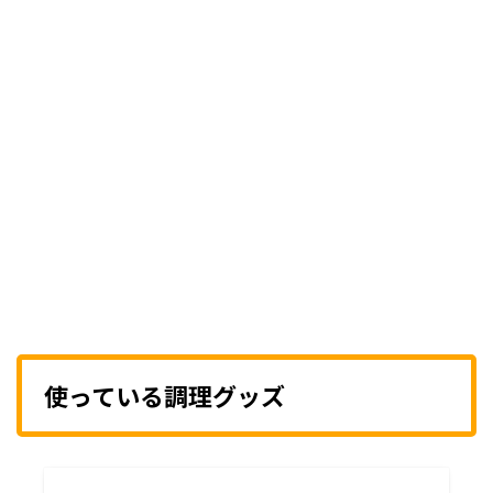
ー ウインナー ブロッコリー ポテ
イ カニカマと枝豆の卵焼き もや
トフライ ちくわチーズ オレンジ
しとカニカマ 献立一覧 （メイ
ゼリー カントリーマアム レシピ
ン）キャベツ肉巻きフライ （サ
メイン サイド① ...
イド①）カニカマと枝豆の卵焼
き （サイド②）もやしとカニカ
...
使っている調理グッズ