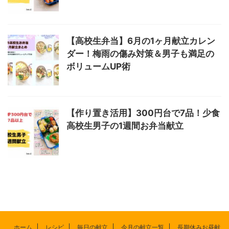
【高校生弁当】6月の1ヶ月献立カレン
ダー！梅雨の傷み対策＆男子も満足の
ボリュームUP術
【作り置き活用】300円台で7品！少食
高校生男子の1週間お弁当献立
ホーム
レシピ
毎日の献立
今月の献立一覧
長期休みお昼献