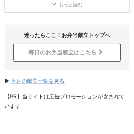
糖...少々 サラダ油…少々 つくり方
もっと読む
海苔卵焼きを入れた献立 使って
る調理器具 その他たまごレシピ
迷ったらここ！お弁当献立トップへ
毎日のお弁当献立はこちら
▶
今月の献立一覧を見る
【PR】当サイトは広告プロモーションが含まれて
います