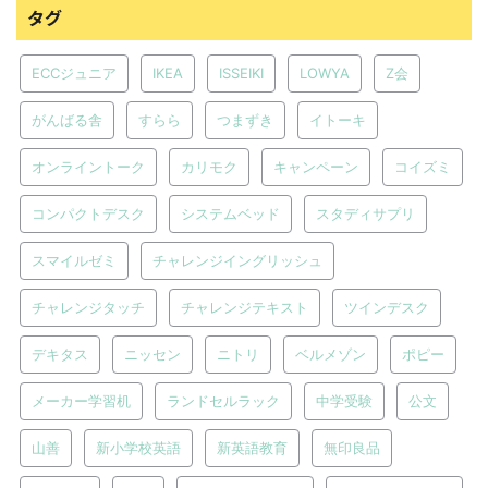
タグ
ECCジュニア
IKEA
ISSEIKI
LOWYA
Z会
がんばる舎
すらら
つまずき
イトーキ
オンライントーク
カリモク
キャンペーン
コイズミ
コンパクトデスク
システムベッド
スタディサプリ
スマイルゼミ
チャレンジイングリッシュ
チャレンジタッチ
チャレンジテキスト
ツインデスク
デキタス
ニッセン
ニトリ
ベルメゾン
ポピー
メーカー学習机
ランドセルラック
中学受験
公文
山善
新小学校英語
新英語教育
無印良品