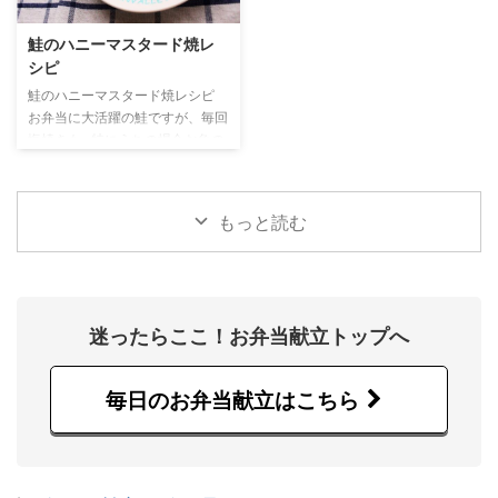
シピ 材料 鮭（切り身）…1/2尾分
ジョンも載せてます！ 材料 ちく
マヨネーズ…大さじ1 黒ごま…
わ … 2本 【A】しょうゆ … 小さ
鮭のハニーマスタード焼レ
少々 つくり方 鮭マヨが入った献
じ1 【A】みりん … 小さじ1
シピ
立 おすすめレシピ
【A】砂糖 … 小さじ1 白ごま...適
量 つくり方 ちくわ照り焼きが入
鮭のハニーマスタード焼レシピ
った献立 おすすめレシピ
お弁当に大活躍の鮭ですが、毎回
塩焼きも...特にうちの場合お魚の
場合は鮭がほとんどなので余計
に。そこでここでは甘さ控えめの
ハニーマスタードを砂糖で代用し
もっと読む
て作る、鮭の香ばしい焼き物レシ
ピ。フライパンひとつで簡単にで
きるので、忙しい朝のお弁当作り
にも最適。冷めても美味しいので
中学生のお弁当にもおすすめで
迷ったらここ！お弁当献立トップへ
す。 材料 <鮭1/2切れ> 鮭…1/2切
れ 小麦粉...少々 【A】粒マスター
ド...小さじ1/2 【A】マヨネーズ...
毎日のお弁当献立はこちら
小さじ1 【A】砂糖...小さじ1
【A】醤 ...