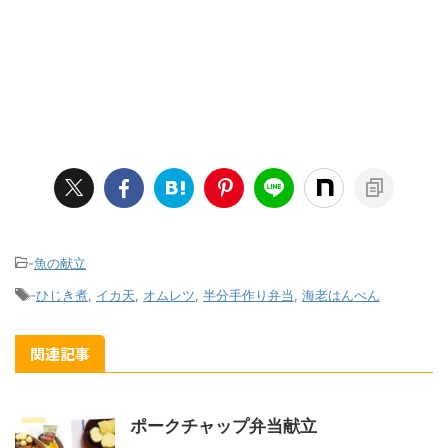
-
魚の献立
-
ひじき煮
,
イカ天
,
オムレツ
,
半分手作り弁当
,
海老はんぺん
関連記事
ポークチャップ弁当献立