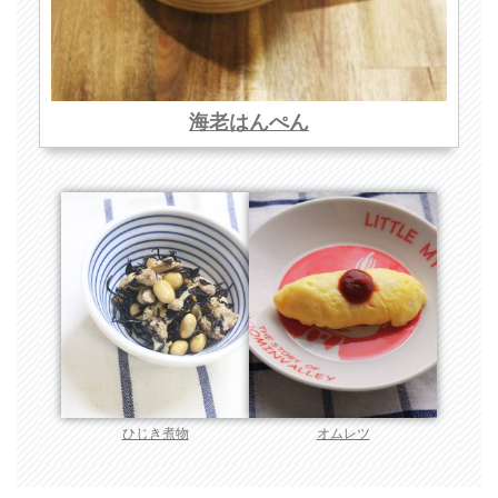
海老はんぺん
ひじき煮物
オムレツ