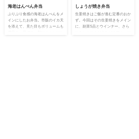
海老はんぺん弁当
しょうが焼き弁当
ぷりぷり食感の海老はんぺんをメ
生姜焼きはご飯が進む定番のおか
インにしたお弁当。市販のイカ天
ず。今回はその生姜焼きをメイン
を添えて、見た目もボリュームも
に、副菜5品とウインナー、さら
満足の一品です。朝はオムレツと
にみかんやぶどうなどのフルーツ
ひじき煮をプラスして、彩りもバ
を組み合わせたお弁当献立をご紹
ランスも◎。冷めても美味しく食
介します。 彩りも豊かで栄養バ
べられるおかずばかりを詰めまし
ランスも◎、毎日のお弁当作りの
た。 海老はんぺん ひじき煮物 オ
参考にぜひどうぞ。 豚肉のしょ
ムレツ 献立一覧 （メイン）海老
うが焼き ほうれん草ごま和え に
はんぺん （副菜①）オムレツ
んじんたらこ 献立一覧 （メイ
（副菜②）ひじき煮物 （副菜
ン）しょうが焼き （副菜①）ほ
③）（市販）イカ天 ウインナー
うれん草ごま和え （副菜②）に
ブロッコリー スナップエンドウ
んじんたらこ （副菜③）かまぼ
の塩茹で トマト みかん 平家パイ
こと枝豆の卵焼き （副菜④）き
レシピ 📢タブをタップするごと
んぴらごぼう （副菜⑤）えびは
にメイン・副菜のレシピが見られ
んぺん ウインナー みかん ぶどう
ま ...
ドーナツ レシピ &# ...