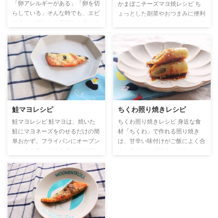
「卵アレルギーがある」「卵を切
かまぼこチーズマヨ焼レシピ ち
らしている」そんな時でも、エビ
ょっとした副菜やおつまみに便利
フライは卵なしで美味しく作れま
な、かまぼこチーズマヨ焼き。切
す。 卵を使わず、片栗粉と小麦
れ目を入れたかまぼこにチーズと
粉を水で溶いたバッター液で作る
マヨを挟んでトースターで焼くだ
海老フライ。衣はサクッと軽く、
けで、コクのある風味豊かな一品
むき海老でも殻付き海老でも作れ
に仕上がります。黒こしょうを振
る家庭向けレシピです。パン粉を
ればピリッと味が引き締まり、大
しっかりまとわせて揚げ焼きにす
人も満足のおかずになりますよ。
れば、外はカリッと中はぷりっ
材料 かまぼこ … 1/4本 とろける
と。冷めても美味しいので、お弁
チーズ … 適量 マヨネーズ … 適量
鮭マヨレシピ
ちくわ照り焼きレシピ
当にもぴったりです♪ 材料 むき
黒こしょう … 少々 つくり方 かま
海老 … 10尾（殻付き海老でも
ぼこチーズマヨが入った献立 お
鮭マヨレシピ 鮭マヨは、焼いた
ちくわ照り焼きレシピ 身近な食
OK） 塩 … 少々 酒 … 小さじ1 片
すすめレシピ
鮭にマヨネーズをのせるだけの簡
材「ちくわ」で作れる照り焼き
栗粉 … 小さじ1 【A】小麦粉 … 大
単おかず。フライパンにオーブン
は、甘辛い味付けがご飯によく合
さじ ...
シートを敷いて油を使わずに焼け
うお弁当おかずです。フライパン
るのでヘルシーで後片付けも楽ち
ひとつでさっと作れるので、あと
んです。仕上げに黒ごまをふれば
一品欲しいときにも大活躍。お財
見た目も風味もアップ。 ご飯に
布にも優しい節約レシピとしても
合うのでお弁当のおかずにもぴっ
嬉しいですよね！ アレンジレシ
たりです。味噌マヨを使ったレシ
ピとして、ちくわをくるくる丸め
ピはこちらから👉鮭味噌マヨレ
て爪楊枝に刺して焼いているバー