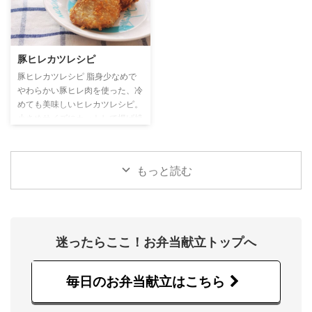
レシピ 材料 <4人分・お弁当には
できる簡単レシピをご紹介。玉ね
1枚分入れています> トンカツ用
ぎの甘みが引き立つ、家族みんな
豚肉…4枚 片栗粉...大さじ4 塩こ
が喜ぶ味わいをぜひ試してみてく
しょう...少々 サラダ油...少々 自家
ださいね。 材料 豚肉薄切り…
豚ヒレカツレシピ
製スパイス塩...大さじ1強（お好
100g 玉ねぎ...1/4個 焼肉のたれ...
みで調整） レモン...少々 つくり
大さじ1 つくり方 肉巻きが入った
豚ヒレカツレシピ 脂身少なめで
方 ポークソテーが入った献立 お
献立 おすすめレシピ
やわらかい豚ヒレ肉を使った、冷
すすめレシピ
めても美味しいヒレカツレシピ。
小さめサイズにカットして揚げ焼
きにすることで、朝の調理も手軽
に。衣はサクッと、中はしっとり
仕上がるので、お弁当にもぴった
もっと読む
りです。ソースやケチャップを添
えれば味の変化も楽しめて、主菜
としての満足感も◎ 材料 <お弁
当には4～5枚入れてます> 豚ヒ
レ肉...6〜8枚（1cm厚さの小さめ
迷ったらここ！お弁当献立トップへ
カットがおすすめ） 塩こしょう...
少々 【A】片栗粉...小さじ1 【A】
小麦粉...大さじ2 【A】水...大さじ
毎日のお弁当献立はこちら
2 パン ...