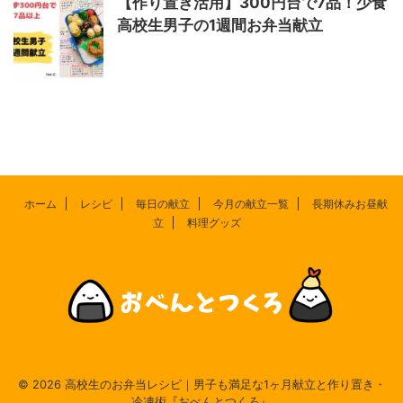
【作り置き活用】300円台で7品！少食
高校生男子の1週間お弁当献立
ホーム
レシピ
毎日の献立
今月の献立一覧
長期休みお昼献
立
料理グッズ
© 2026 高校生のお弁当レシピ｜男子も満足な1ヶ月献立と作り置き・
冷凍術『おべんとつくろ』