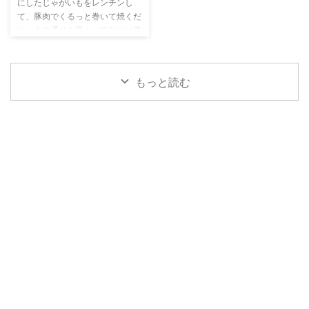
菜①）ひじき煮物入り卵焼き
献立 おすすめレシピ
にしたじゃがいもをレンチンし
（副菜②）にんじんたらこ （副
て、豚肉でくるっと巻いて焼くだ
菜③）ほうれん草おひたし （副
け。火の通りも早く、味付けは薄
菜④）かぼちゃ煮物 ウインナー
味で素材の甘みを活かすのがポイ
...
ント。冷めても美味しく、お弁当
にもぴったりな一品です。 材料
もっと読む
じゃがいも…1個 豚薄切り肉…4枚
塩・こしょう…少々 サラダ油…少
量 つくり方 その他肉巻きの献立
おすすめレシピ