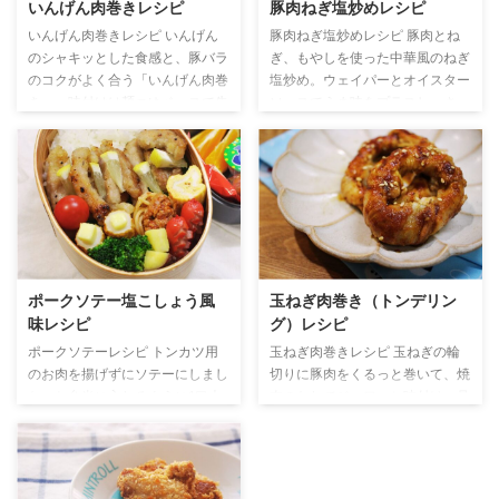
いんげん肉巻きレシピ
豚肉ねぎ塩炒めレシピ
いんげん肉巻きレシピ いんげん
豚肉ねぎ塩炒めレシピ 豚肉とね
のシャキッとした食感と、豚バラ
ぎ、もやしを使った中華風のねぎ
のコクがよく合う「いんげん肉巻
塩炒め。ウェイパーとオイスター
き」。味付けは麺つゆベースで失
ソースでうま味をプラスし、さっ
敗知らず、朝の忙しい時間でもパ
ぱりなのにご飯が進む味に仕上げ
パッと作れるお弁当おかずです。
ました。冷めてもおいしいのでお
しっかり味が絡むので冷めてもお
弁当のおかずにもぴったり！忙し
いしく、彩りのアクセントにもな
い朝でも簡単に作れる、頼れる1
る万能な一品です。 材料 豚バラ
品です。 材料 <4人分・お弁当に
肉…4枚 いんげん...5本 【A】麺つ
は80～100g入れてます> 豚肉薄
ゆ…大さじ2 【A】砂糖...少々 つ
切り…400g もやし...1袋 サラダ
くり方 いんげん肉巻きが入った
油...少々 【A】青ねぎ…50g
ポークソテー塩こしょう風
玉ねぎ肉巻き（トンデリン
献立 肉巻きレシピ
【A】ウェイパー...小さじ1 【A】
味レシピ
グ）レシピ
塩こしょう...小さじ2 【A】ごま
油...小さじ1 【A】オイスターソ
ポークソテーレシピ トンカツ用
玉ねぎ肉巻きレシピ 玉ねぎの輪
ー ...
のお肉を揚げずにソテーにしまし
切りに豚肉をくるっと巻いて、焼
た。お弁当に入れるように1口大
肉のたれでジュワッと味付け。見
に切っています。今回の味付けは
た目もかわいく、食べ応えもばっ
塩、こしょうと花椒。レモンを添
ちりな「玉ねぎの肉巻き」は、お
えてあっさり味に♪甘辛醤油味の
弁当にも夕食にも大活躍の一品で
レシピはこちら👉ポークソテー
す。今回は、フライパンひとつで