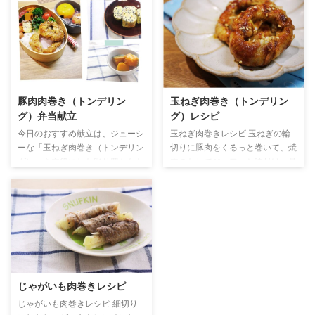
パッと作れるお弁当おかずです。
わいを詰め込みました。栄養バラ
しっかり味が絡むので冷めてもお
ンスも良く、見た目も華やかなの
いしく、彩りのアクセントにもな
で、食べる側も作る側も満足でき
る万能な一品です。 材料 豚バラ
る一品です。 にんじん肉巻き た
肉…4枚 いんげん...5本 【A】麺つ
らこ卵焼き ひじき煮物 献立一覧
ゆ…大さじ2 【A】砂糖...少々 つ
（メイン）にんじん肉巻き （副
くり方 いんげん肉巻きが入った
菜①）たらこ卵焼き （副菜②）
豚肉肉巻き（トンデリン
玉ねぎ肉巻き（トンデリン
献立 肉巻きレシピ
ひじき煮物 （副菜③）かぼちゃ
グ）弁当献立
グ）レシピ
煮物 ウインナー ブロッコリー ス
ナップエンドウごま和え トマト
今日のおすすめ献立は、ジューシ
玉ねぎ肉巻きレシピ 玉ねぎの輪
みかん 源氏パイ レシピ 📢タブを
ーな「玉ねぎ肉巻き（トンデリン
切りに豚肉をくるっと巻いて、焼
...
グ）」を主役にした彩り豊かなお
肉のたれでジュワッと味付け。見
弁当メニューです。副菜には、ひ
た目もかわいく、食べ応えもばっ
じき煮物入りの卵焼きや、にんじ
ちりな「玉ねぎの肉巻き」は、お
んたらこ、ほうれん草のおひた
弁当にも夕食にも大活躍の一品で
し、かぼちゃの煮物など、和風の
す。今回は、フライパンひとつで
優しい味わいをプラス。栄養バラ
できる簡単レシピをご紹介。玉ね
ンスも見た目もばっちりな、家族
ぎの甘みが引き立つ、家族みんな
みんなが喜ぶ献立です。 豚肉肉
が喜ぶ味わいをぜひ試してみてく
巻き ひじき入り卵焼き にんじん
ださいね。 材料 豚肉薄切り…
じゃがいも肉巻きレシピ
たらこ 献立一覧 （メイン）玉ね
100g 玉ねぎ...1/4個 焼肉のたれ...
ぎ肉巻き（トンデリング） （副
大さじ1 つくり方 肉巻きが入った
じゃがいも肉巻きレシピ 細切り