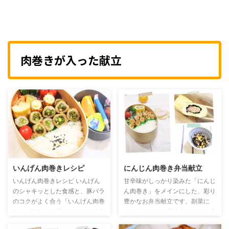
肉巻きが入った献立
いんげん肉巻きレシピ
にんじん肉巻き弁当献立
いんげん肉巻きレシピ いんげん
甘辛味がしっかり染みた「にんじ
のシャキッとした食感と、豚バラ
ん肉巻き」をメインにした、彩り
のコクがよく合う「いんげん肉巻
豊かなお弁当献立です。副菜に
き」。味付けは麺つゆベースで失
は、たらこマヨ卵焼き・ひじき煮
敗知らず、朝の忙しい時間でもパ
物・かぼちゃ煮物など、和風の味