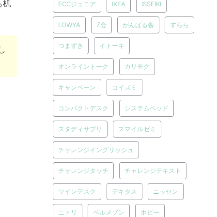
も机
ECCジュニア
IKEA
ISSEIKI
LOWYA
Z会
がんばる舎
すらら
つまずき
イトーキ
し
オンライントーク
カリモク
キャンペーン
コイズミ
コンパクトデスク
システムベッド
スタディサプリ
スマイルゼミ
チャレンジイングリッシュ
チャレンジタッチ
チャレンジテキスト
ツインデスク
デキタス
ニッセン
ニトリ
ベルメゾン
ポピー