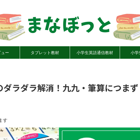
ビュー
タブレット教材
小学生英語通信教材
小学
のダラダラ解消！九九・筆算につまず
ます