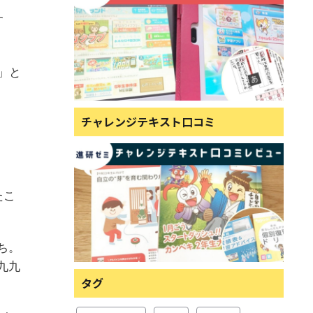
す
」と
チャレンジテキスト口コミ
たこ
ち。
九九
タグ