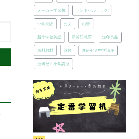
メーカー学習机
ランドセルラック
中学受験
公文
山善
新小学校英語
新英語教育
無印良品
無料教材
算数
進研ゼミ中学講座
進研ゼミ小学講座
ま